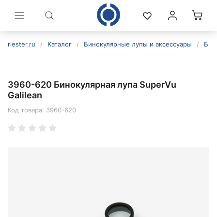
riester.ru
/
Каталог
/
Бинокулярные лупы и аксессуары
/
Бин
3960-620 Бинокулярная лупа SuperVu
Galilean
Код товара:
3960-620
политикой конфиденциальности