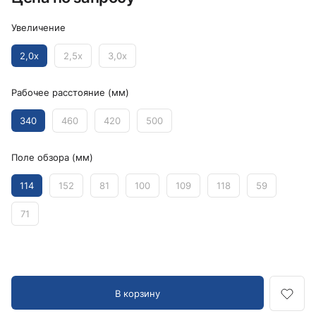
Увеличение
2,0x
2,5x
3,0x
Рабочее расстояние (мм)
340
460
420
500
Поле обзора (мм)
114
152
81
100
109
118
59
71
В корзину