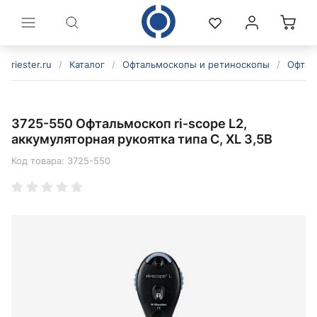
riester.ru
/
Каталог
/
Офтальмоскопы и ретиноскопы
/
Офтал
3725-550 Офтальмоскоп ri-scope L2,
аккумуляторная рукоятка типа C, XL 3,5В
Код товара:
3725-550
политикой конфиденциальности