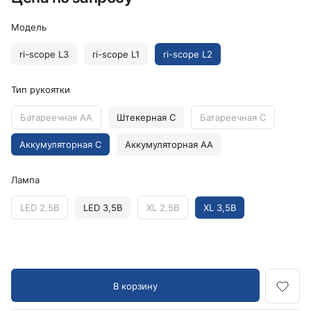
Модель
ri-scope L3
ri-scope L1
ri-scope L2
Тип рукоятки
Батареечная AA
Штекерная C
Батареечная C
Аккумуляторная C
Аккумуляторная AA
Лампа
LED 2,5В
LED 3,5В
XL 2,5В
XL 3,5В
В корзину