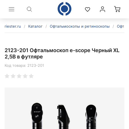
riester.ru
/
Каталог
/
Офтальмоскопы и ретиноскопы
/
Офтал
2123-201 Офтальмоскоп e-scope Черный XL
2,5В в футляре
Код товара:
2123-201
политикой конфиденциальности