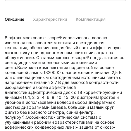
Описание
Характеристики
Комплектация
В офтальмоскопах e-scope® использована хорошо
известная пользователям оптика и светодиодная
технология, обеспечивающая белый свет и эффективную
диагностику при одновременном снижении затрат на
обслуживание. Офтальмоскопы e-scope® предлагаются со
светодиодными и ксеноновыми источниками
света.Возможна комплектация подсветкой на основе
ксеноновой лампы (3200 К) с напряжением питания 2,5 В
или с инновационным светодиодным источником света с
напряжением питания 3,7 В для высокой контрастности
изображения и более эффективной
диагностики.Диоптрический диск с 18 корректирующими
линзами (± 1, 2, 3, 4, 6, 8, 10, 15, 20 диоптрий).Простое и
удобное в использовании колесо выбора диафрагмы с
шестью диафрагмами (звезда, большой и малый круг,
фильтр без красного спектра, синий фильтр,
полукруг).Особенности:• оптическая система с
улучшенными рабочими характеристиками на основе
асферических конденсорных линз;• защита от очков;•