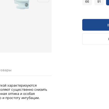
Камертоны и наборы
66
91
Камертоны
Наборы камертонов
Медицинские светильники
Запасные части к медицинским светильникам
Медицинские осветители
Налобные осветители и рефлекторы
Пневможгуты и аксессуары
Аксессуары для komprimeter
Манжеты для komprimeter
Пневможгуты komprimeter
товары
Пульсоксиметры ri-fox N
ткой характеризуются
Термометры и аксессуары
воляют существенно снизить
ная оптика и особая
 и простоту интубации.