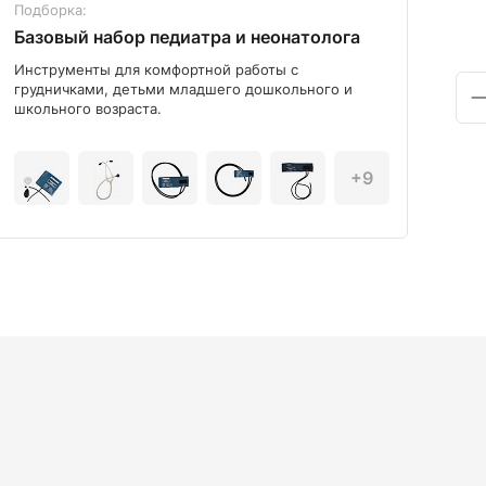
Подборка:
Под
Базовый набор педиатра и неонатолога
Диа
Инструменты для комфортной работы с
Мод
грудничками, детьми младшего дошкольного и
школьного возраста.
+9