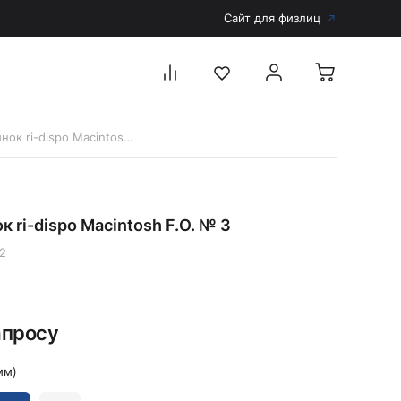
Сайт для физлиц
12292 Клинок ri-dispo Macintosh F.O. № 3
Перейти в каталог
Дерматоскопы и аксессуары
к ri-dispo Macintosh F.O. № 3
Аксессуары для дерматоскопов
Дерматоскопы
2
Диагностика
Тонометры
апросу
Запасные части и комплектующие
Аккумуляторы и зарядные устройства
мм)
Рукоятки для диагностических приборов