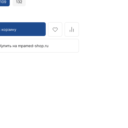
109
132
Кровоостанавливающие жгуты
Ларингоскопы
Аксессуары для ларингоскопов
В корзину
Стандартные ларингоскопы
Фиброоптические ларингоскопы
Купить на mpamed-shop.ru
Отоскопы и ЛОР-наборы
ЛОР-наборы
Отоскопы
Ушные воронки для отоскопов
Приборы для внутривенного вливания под
давлением
Манжеты и аксессуары Metpak
Приборы для инфузий Metpak
Тонометры
Автоматические тонометры
Аксессуары для тонометров