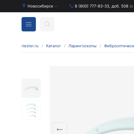
Новосибирск
8 (800) 777-83-33, доб. 508
(с
riester.ru
/
Каталог
/
Ларингоскопы
/
Фиброоптическ
Бинокулярные лупы и аксессуары
Аксессуары для бинокулярных луп
Бинокулярные лупы
Оголовья для бинокулярных луп
Диагностические наборы отоскопов и
офтальмоскопов
Диагностические наборы de luxe
Диагностические наборы e-scope
Диагностические наборы Econom