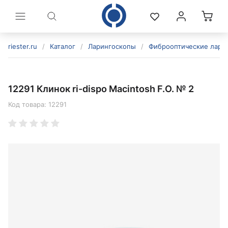
riester.ru
/
Каталог
/
Ларингоскопы
/
Фиброоптические лари
12291 Клинок ri-dispo Macintosh F.O. № 2
Код товара:
12291
политикой конфиденциальности