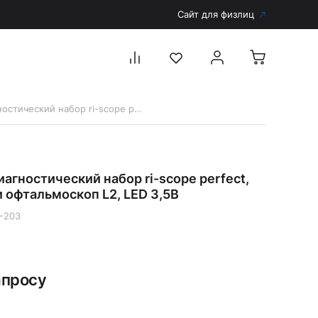
Сайт для физлиц
3819-203 Диагностический набор ri-scope perfect, отоскоп L3 и офтальмоскоп L2, LED 3,5В
Перейти в каталог
Дерматоскопы и аксессуары
агностический набор ri-scope perfect,
Аксессуары для дерматоскопов
и офтальмоскоп L2, LED 3,5В
Дерматоскопы
-203
Диагностика
Тонометры
Запасные части и комплектующие
апросу
Аккумуляторы и зарядные устройства
Рукоятки для диагностических приборов