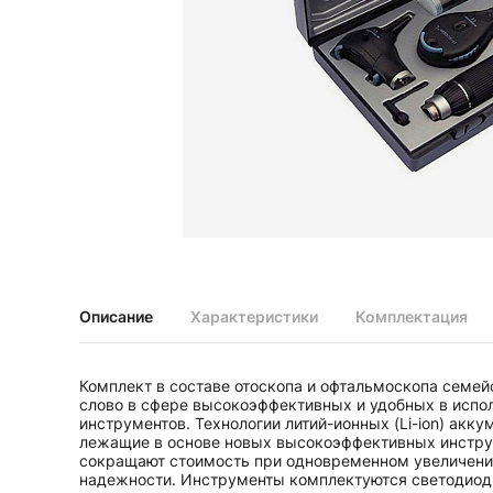
Диагностические наборы EliteVue
Диагностические наборы perfect
Диагностические наборы ri-scope L
Диагностические наборы uni, May
Неврологические молоточки и аксессуары
Аксессуары для неврологических молоточков
Неврологические молоточки
Офтальмоскопы и ретиноскопы
Аксессуары для офтальмоскопов и ретиноскопов
Офтальмоскопы
Офтальмоскопы налобные бинокулярные
Описание
Характеристики
Комплектация
Ретиноскопы и наборы ri-vision
Стетоскопы и запасные части
Комплект в составе отоскопа и офтальмоскопа семейс
Запасные части для стетоскопов
слово в сфере высокоэффективных и удобных в испо
Стетоскопы
инструментов. Технологии литий-ионных (Li-ion) акку
лежащие в основе новых высокоэффективных инстру
сокращают стоимость при одновременном увеличени
надежности. Инструменты комплектуются светодио