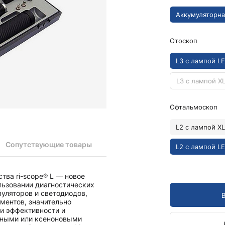
Камертоны и наборы
Камертоны
Аккумуляторна
Наборы камертонов
Отоскоп
Медицинские светильники
Запасные части к медицинским светильникам
L3 с лампой LE
Медицинские осветители
Налобные осветители и рефлекторы
L3 с лампой XL
Пневможгуты и аксессуары
Офтальмоскоп
Аксессуары для komprimeter
Манжеты для komprimeter
L2 с лампой XL
Пневможгуты komprimeter
Сопутствующие товары
L2 с лампой LE
Пульсоксиметры ri-fox N
тва ri-scope® L — новое
Термометры и аксессуары
льзовании диагностических
муляторов и светодиодов,
ментов, значительно
и эффективности и
дными или ксеноновыми