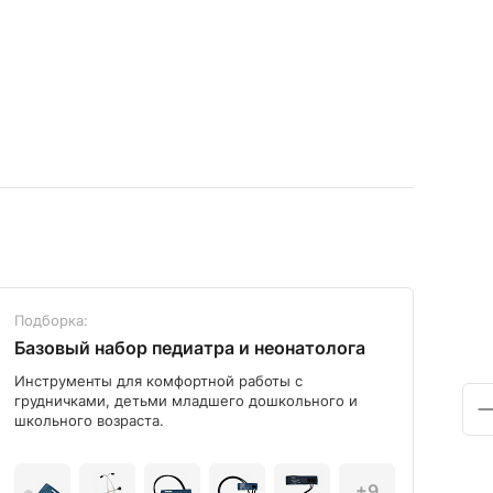
Подборка:
Под
Базовый набор педиатра и неонатолога
Диа
Инструменты для комфортной работы с
Мод
грудничками, детьми младшего дошкольного и
школьного возраста.
+9