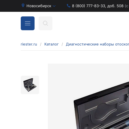
Новосибирск
8 (800) 777-83-33, доб. 508
(с
riester.ru
/
Каталог
/
Бинокулярные лупы и аксессуары
Аксессуары для бинокулярных луп
Бинокулярные лупы
Оголовья для бинокулярных луп
Диагностические наборы отоскопов и
офтальмоскопов
Диагностические наборы de luxe
Диагностические наборы e-scope
Диагностические наборы Econom