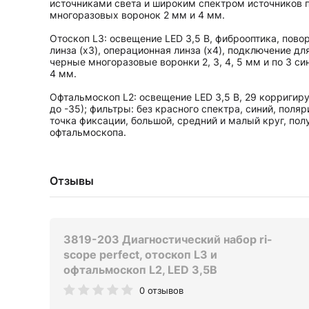
источниками света и широким спектром источников п
многоразовых воронок 2 мм и 4 мм.
Отоскоп L3: освещение LED 3,5 В, фиброоптика, пово
линза (х3), операционная линза (х4), подключение дл
черные многоразовые воронки 2, 3, 4, 5 мм и по 3 с
4 мм.
Офтальмоскоп L2: освещение LED 3,5 В, 29 корригиру
до -35); фильтры: без красного спектра, синий, поля
точка фиксации, большой, средний и малый круг, пол
офтальмоскопа.
Отзывы
3819-203 Диагностический набор ri-
scope perfect, отоскоп L3 и
офтальмоскоп L2, LED 3,5В
0 отзывов