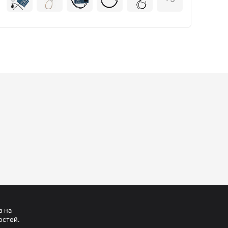
з на
остей.