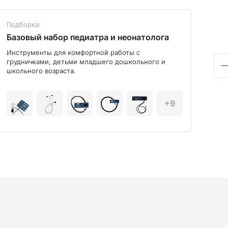
Подборка:
Под
Базовый набор педиатра и неонатолога
Диа
Инструменты для комфортной работы с
Мод
грудничками, детьми младшего дошкольного и
школьного возраста.
+9