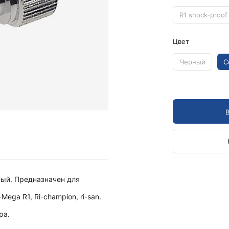
Камертоны и наборы
Камертоны
R1 shock-proof
Наборы камертонов
Цвет
Медицинские светильники
Запасные части к медицинским светильникам
Черный
С
Медицинские осветители
Налобные осветители и рефлекторы
Пневможгуты и аксессуары
Аксессуары для komprimeter
Манжеты для komprimeter
Пневможгуты komprimeter
Пульсоксиметры ri-fox N
ый. Предназначен для
Термометры и аксессуары
ega R1, Ri-champion, ri-san.
ра.