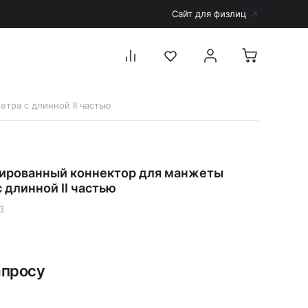
Сайт для физлиц
тра с длинной II частью
Перейти в каталог
Дерматоскопы и аксессуары
ированный коннектор для манжеты
Аксессуары для дерматоскопов
 длинной II частью
Дерматоскопы
3
Диагностика
Тонометры
Запасные части и комплектующие
апросу
Аккумуляторы и зарядные устройства
Рукоятки для диагностических приборов