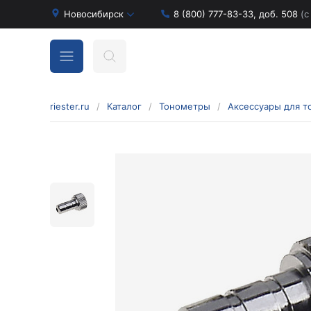
Новосибирск
8 (800) 777-83-33, доб. 508
(с
riester.ru
/
Каталог
/
Тонометры
/
Аксессуары для т
Бинокулярные лупы и аксессуары
Аксессуары для бинокулярных луп
Бинокулярные лупы
Оголовья для бинокулярных луп
Диагностические наборы отоскопов и
офтальмоскопов
Диагностические наборы de luxe
Диагностические наборы e-scope
Диагностические наборы Econom