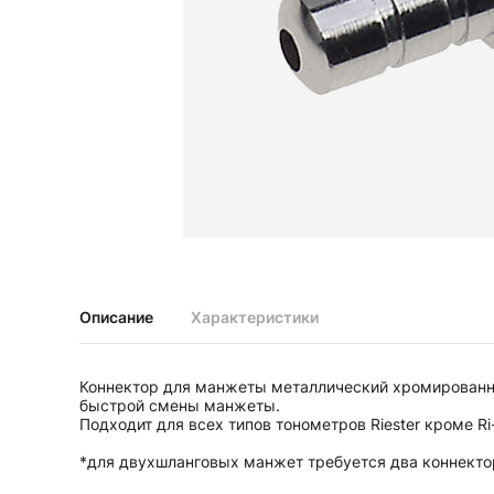
Диагностические наборы EliteVue
Диагностические наборы perfect
Диагностические наборы ri-scope L
Диагностические наборы uni, May
Неврологические молоточки и аксессуары
Аксессуары для неврологических молоточков
Неврологические молоточки
Офтальмоскопы и ретиноскопы
Аксессуары для офтальмоскопов и ретиноскопов
Офтальмоскопы
Офтальмоскопы налобные бинокулярные
Описание
Характеристики
Ретиноскопы и наборы ri-vision
Стетоскопы и запасные части
Коннектор для манжеты металлический хромированн
Запасные части для стетоскопов
быстрой смены манжеты.
Стетоскопы
Подходит для всех типов тонометров Riester кроме Ri-M
*для двухшланговых манжет требуется два коннекто