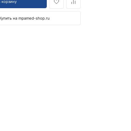
В корзину
Кровоостанавливающие жгуты
Купить на mpamed-shop.ru
Ларингоскопы
Аксессуары для ларингоскопов
Стандартные ларингоскопы
Фиброоптические ларингоскопы
Отоскопы и ЛОР-наборы
ЛОР-наборы
Отоскопы
Ушные воронки для отоскопов
Приборы для внутривенного вливания под
давлением
Манжеты и аксессуары Metpak
Приборы для инфузий Metpak
Тонометры
Автоматические тонометры
Аксессуары для тонометров