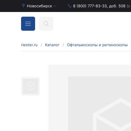
Новосибирск
8 (800) 777-83-33, доб. 508
(с
riester.ru
/
Каталог
/
Офтальмоскопы и ретиноскопы
Бинокулярные лупы и аксессуары
Аксессуары для бинокулярных луп
Бинокулярные лупы
Оголовья для бинокулярных луп
Диагностические наборы отоскопов и
офтальмоскопов
Диагностические наборы de luxe
Диагностические наборы e-scope
Диагностические наборы Econom