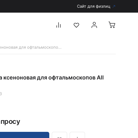
Сайт для физлиц
12783 Лампа ксеноновая для офтальмоскопов All Pupil II
Перейти в каталог
Дерматоскопы и аксессуары
 ксеноновая для офтальмоскопов All
Аксессуары для дерматоскопов
Дерматоскопы
3
Диагностика
Тонометры
Запасные части и комплектующие
апросу
Аккумуляторы и зарядные устройства
Рукоятки для диагностических приборов