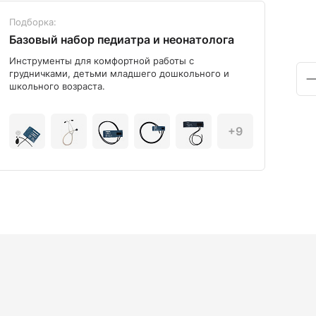
Подборка:
Под
Базовый набор педиатра и неонатолога
Диа
Инструменты для комфортной работы с
Мод
грудничками, детьми младшего дошкольного и
школьного возраста.
+9