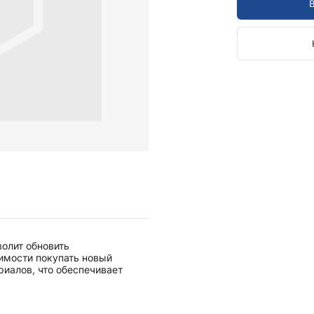
Камертоны и наборы
Камертоны
Наборы камертонов
Медицинские светильники
Запасные части к медицинским светильникам
Медицинские осветители
Налобные осветители и рефлекторы
Пневможгуты и аксессуары
Аксессуары для komprimeter
Манжеты для komprimeter
Пневможгуты komprimeter
Пульсоксиметры ri-fox N
олит обновить
Термометры и аксессуары
димости покупать новый
иалов, что обеспечивает