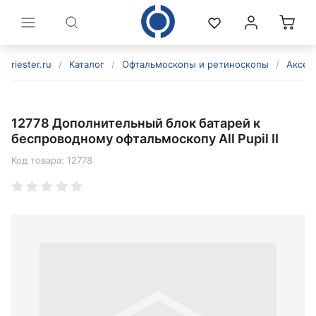
riester.ru
/
Каталог
/
Офтальмоскопы и ретиноскопы
/
Аксес
12778 Дополнительный блок батарей к
беспроводному офтальмоскопу All Pupil II
Код товара:
12778
политикой конфиденциальности